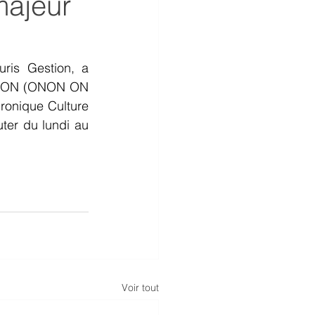
majeur
ris Gestion, a 
se ON (ONON ON 
ronique Culture 
er du lundi au 
Voir tout