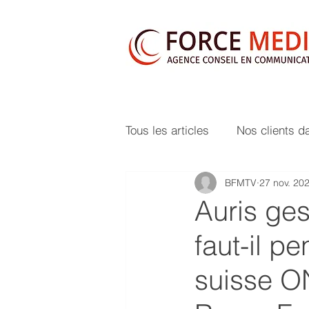
Tous les articles
Nos clients d
BFMTV
27 nov. 20
Auris ges
faut-il p
suisse O