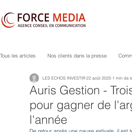
Tous les articles
Nos clients dans la presse
Commu
LES ECHOS INVESTIR
22 août 2025
1 min de l
Auris Gestion - Tr
pour gagner de l'arg
l'année
De retour après une pause estivale, il est t