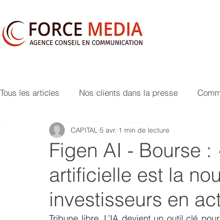
Tous les articles
Nos clients dans la presse
Commu
CAPITAL
5 avr.
1 min de lecture
Figen AI - Bourse : 
artificielle est la no
investisseurs en ac
Tribune libre. L’IA devient un outil clé pou