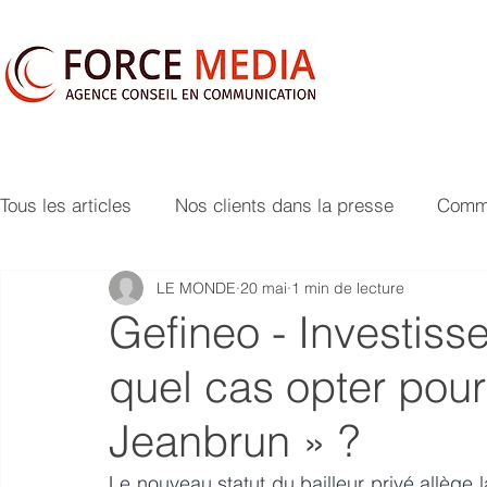
Tous les articles
Nos clients dans la presse
Commu
LE MONDE
20 mai
1 min de lecture
Gefineo - Investisse
quel cas opter pour l
Jeanbrun » ?
Le nouveau statut du bailleur privé allège la