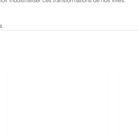
loir industrialiser ces transformations de nos villes.
se