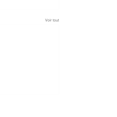
Voir tout
e de Malakoff
01 44 40 27 50
75116 Paris