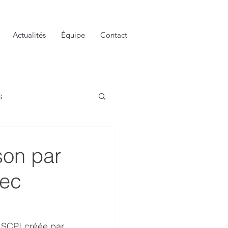
Actualités
Équipe
Contact
s
son par
vec
SCPI créée par 