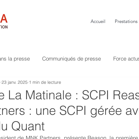
Accueil
Prestations
ans la presse
Communiqués de presse
Force actu
P
23 janv. 2025
1 min de lecture
de La Matinale : SCPI Rea
ners : une SCPI gérée a
du Quant
ésident de MNK Partners, présente Reason, la première 