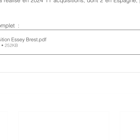
 a réalisé en 2024 11 acquisitions, dont 2 en Espagne,
mplet  : 
ition Essey Brest
.pdf
 • 252KB