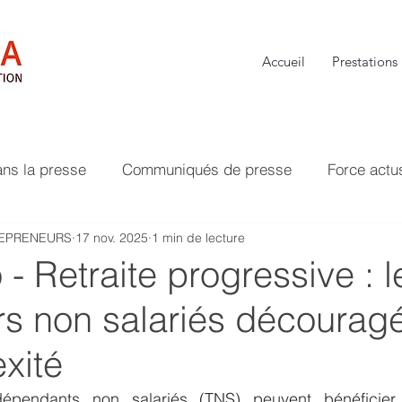
Accueil
Prestations
ans la presse
Communiqués de presse
Force actu
REPRENEURS
17 nov. 2025
1 min de lecture
- Retraite progressive : l
urs non salariés décourag
xité
ndépendants non salariés (TNS) peuvent bénéficier 