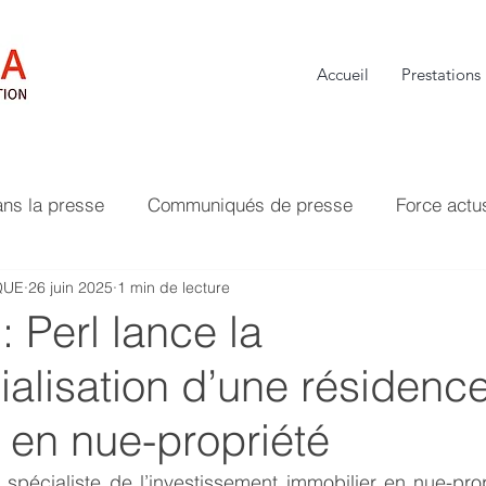
Accueil
Prestations
ans la presse
Communiqués de presse
Force actu
QUE
26 juin 2025
1 min de lecture
: Perl lance la
alisation d’une résidenc
 en nue-propriété
e spécialiste de l’investissement immobilier en nue-prop