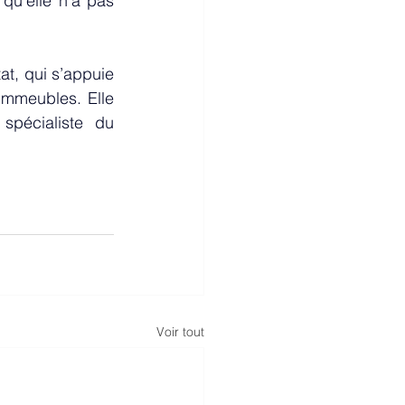
qu’elle n’a pas 
t, qui s’appuie 
immeubles. Elle 
s’accompagne également d’un partenariat stratégique avec Trividem, spécialiste du 
Voir tout