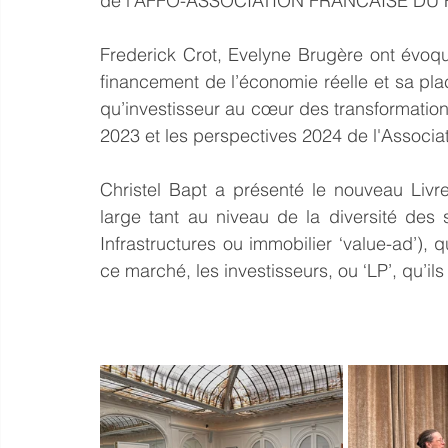
de l'
AFFO-ASSOCIATION FRANCAISE DU 
Frederick Crot
, 
Evelyne Brugère
 ont évoqu
financement de l’économie réelle et sa pla
qu’investisseur au cœur des transformation
2023 et les perspectives 2024 de l'Associat
Christel Bapt
 a présenté le nouveau Livre
large tant au niveau de la diversité des s
Infrastructures ou immobilier ‘value-ad’)
ce marché, les investisseurs, ou ‘LP’, qu’il