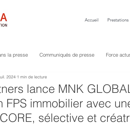
Accueil
Prestations
ans la presse
Communiqués de presse
Force actu
juil. 2024
1 min de lecture
tners lance MNK GLOBA
 FPS immobilier avec un
 CORE, sélective et créat