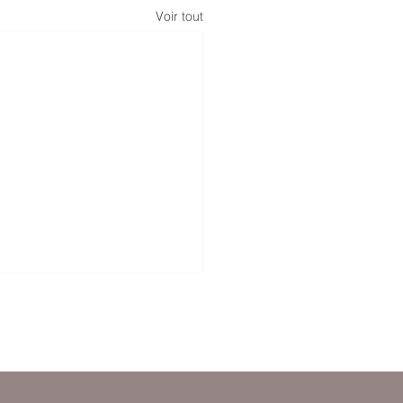
Voir tout
e de Malakoff
01 44 40 27 50
75116 Paris