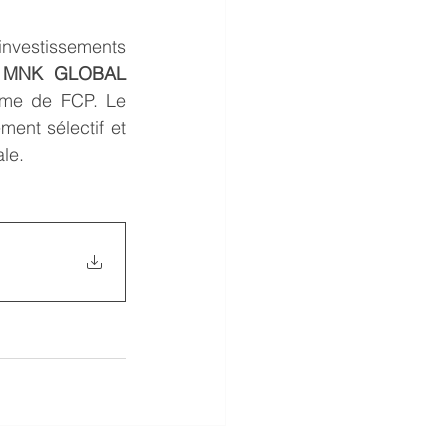
nvestissements 
 
MNK GLOBAL 
rme de FCP. Le 
ent sélectif et 
le. 